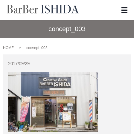
メ
concept_003
HOME
concept_003
2017/09/29