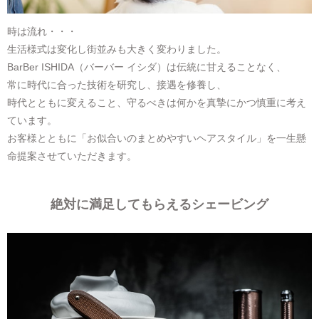
時は流れ・・・
生活様式は変化し街並みも大きく変わりました。
BarBer ISHIDA（バーバー イシダ）は伝統に甘えることなく、
常に時代に合った技術を研究し、接遇を修養し、
時代とともに変えること、守るべきは何かを真摯にかつ慎重に考え
ています。
お客様とともに「お似合いのまとめやすいヘアスタイル」を一生懸
命提案させていただきます。
絶対に満足してもらえるシェービング