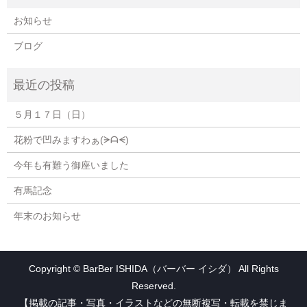
お知らせ
ブログ
５月１７日（日）
花粉で凹みますわぁ(⁠ᗒ⁠ᗩ⁠ᗕ⁠)
今年も有難う御座いました
有馬記念
年末のお知らせ
Copyright © BarBer ISHIDA（バーバー イシダ） All Rights
Reserved.
【掲載の記事・写真・イラストなどの無断複写・転載を禁じま