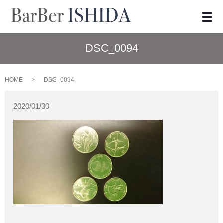
メ
DSC_0094
HOME
DSC_0094
2020/01/30